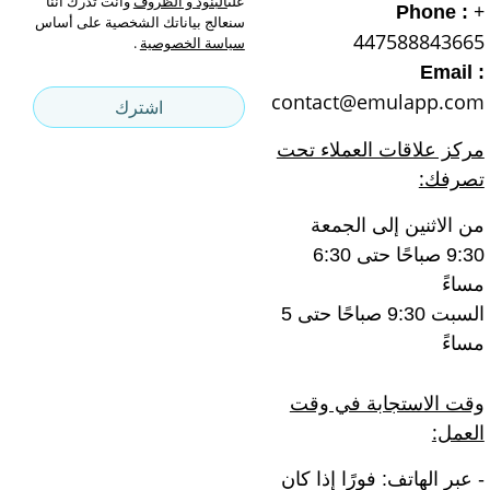
على
البنود و الظروف
وأنت تدرك أننا
+
Phone :
سنعالج بياناتك الشخصية على أساس
447588843665
سياسة الخصوصية
.
Email :
contact@emulapp.com
اشترك
مركز علاقات العملاء تحت
تصرفك:
من الاثنين إلى الجمعة
9:30 صباحًا حتى 6:30
مساءً
السبت 9:30 صباحًا حتى 5
مساءً
وقت الاستجابة في وقت
العمل:
- عبر الهاتف: فورًا إذا كان