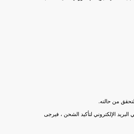
لتحقق من حالته.
بح معلومات التتبع متاحة. إذا لم تستلم طلبك في غضون 10 أيام من تلقي البريد الإلكتروني لتأكيد الشحن ، فيرجى